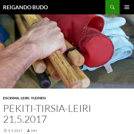
Siirry
Haku
REIGANDO BUDO
sisältöön
ENSISIJ
VALIKK
ESCRIMA
,
LEIRI
,
YLEINEN
PEKITI-TIRSIA-LEIRI
21.5.2017
9.5.2017
MH