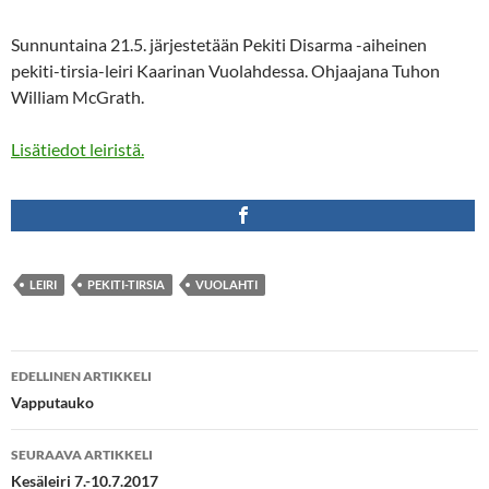
Sunnuntaina 21.5. järjestetään Pekiti Disarma -aiheinen
pekiti-tirsia-leiri Kaarinan Vuolahdessa. Ohjaajana Tuhon
William McGrath.
Lisätiedot leiristä.
LEIRI
PEKITI-TIRSIA
VUOLAHTI
Artikkelien
EDELLINEN ARTIKKELI
selaus
Vapputauko
SEURAAVA ARTIKKELI
Kesäleiri 7.-10.7.2017