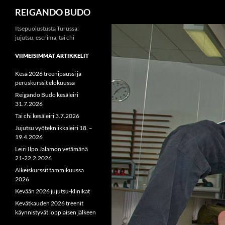
Haku
REIGANDO BUDO
Siirry
Itsepuolustusta Turussa:
jujutsu, escrima, tai chi
sisältöön
VIIMEISIMMÄT ARTIKKELIT
Kesä 2026 treenipaussi ja
peruskurssit elokuussa
Reigando Budo kesäleiri
31.7.2026
Tai chi kesäleiri 3.7.2026
Jujutsu vyötekniikkaleiri 18. –
19.4.2026
Leiri Ilpo Jalamon vetämänä
21-22.2.2026
Alkeiskurssit tammikuussa
2026
Kevään 2026 jujutsu-klinikat
Kevätkauden 2026 treenit
käynnistyvät loppiaisen jälkeen