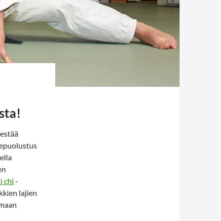
sta!
jestää
tsepuolustus
ella
en
i chi
-
kkien lajien
amaan