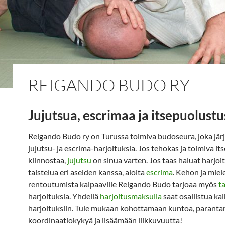
REIGANDO BUDO RY
Jujutsua, escrimaa ja itsepuolustu
Reigando Budo ry on Turussa toimiva budoseura, joka jär
jujutsu- ja escrima-harjoituksia. Jos tehokas ja toimiva i
kiinnostaa,
jujutsu
on sinua varten. Jos taas haluat harjoit
taistelua eri aseiden kanssa, aloita
escrima
. Kehon ja miel
rentoutumista kaipaaville Reigando Budo tarjoaa myös
ta
harjoituksia. Yhdellä
harjoitusmaksulla
saat osallistua kai
harjoituksiin. Tule mukaan kohottamaan kuntoa, parant
koordinaatiokykyä ja lisäämään liikkuvuutta!