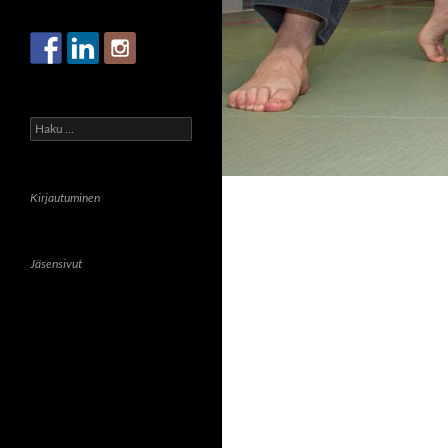
Haku:
Kirjautuminen
Jäsensivut