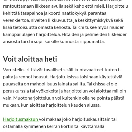
rentouttamaan liikkeen avulla sekä keho että mieli. Harjoittelu
kehittää tasapainoa ja koordinaatiokykyä, parantaa
verenkiertoa, nivelten liikkuvuutta ja keskittymiskykyä sekä
lisää tietoisuutta omasta kehosta. Tai chi tukee myös muiden
kamppailulajien harjoittelua. Hitaiden ja pehmeiden liikkeiden
ansiosta tai chi sopii kaikille kunnosta riippumatta.
Voit aloittaa heti
Varusteiksi riittävät tavalliset sisäliikuntavaatteet, kuten t-
paita ja rennot housut. Harjoituksissa toisinaan käytettäviä
puuaseita on mahdollisuus lainata salilta. Tai chissa ei ole
peruskurssia tai vyökokeita ja harjoittelun voi aloittaa milloin
vain. Muotoharjoitteluun voi kuitenkin olla helpointa päästä
mukaan, kun aloittaa harjoittelun kauden alussa.
Harjoitusmaksun
voi maksaa joko harjoituskausittain tai
ostamalla kymmenen kerran kortin tai käyttämällä