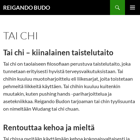
Siirry
Haku
REIGANDO BUDO
sisältöön
ENSISIJ
VALIKK
TAI CHI
Tai chi – kiinalainen taistelutaito
Tai chi on taolaiseen filosofiaan perustuva taistelutaito, joka
tunnetaan erityisesti hyvistä terveysvaikutuksistaan. Tai
chihin kuuluu muotoharjoittelu eli liikesarjat, joita toistetaan
pehmeitä liikkeitä käyttäen. Tai chihin kuuluu kuitenkin
muutakin, kuten pushing hands -pariharjoittelua ja
asetekniikkaa. Reigando Budon tarjoaman tai chin tyylisuunta
on nimeltään Wudang tai chi chuan.
Rentouttaa kehoa ja mieltä
Tai chissa pyritään käyttämään kehoa kokonaisvaltaisesti ja