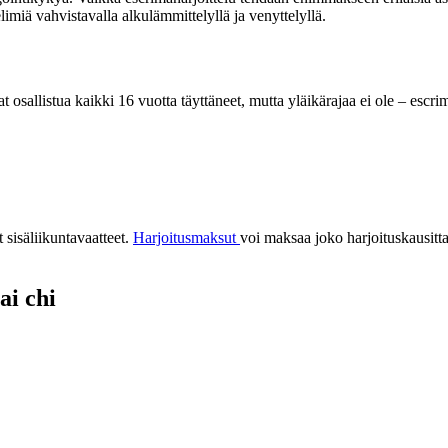
elimiä vahvistavalla alkulämmittelyllä ja venyttelyllä.
at osallistua kaikki 16 vuotta täyttäneet, mutta yläikärajaa ei ole – escr
t sisäliikuntavaatteet.
Harjoitusmaksut
voi maksaa joko harjoituskausitta
ai chi