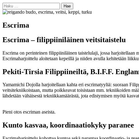
Haku:
Escrima
Escrima – filippiiniläinen veitsitaistelu
Escrima on perinteinen filippiiniläinen taistelulaji, jossa harjoitellaan
Escrimaharjoittelu aloitetaan kepeillä ja niiden avulla kehitetään liikku
Pekiti-Tirsia Filippiineiltä, B.I.F.F. Englan
Yamamichi Dojolla harjoitellaan kahta eri escrimatyyliä: suoraan Filip
veitsitekniikoistaan, mutta poikkeavat toisistaan mm. tekniikoiden määr
lähdetään vähäisestä tekniikkamäärästä, jota edistymisen myötä kasvate
Pieni otos escriman aseista.
Kunto kasvaa, koordinaatiokyky paranee
Escrimaharjoittelu kohottaa kuntoa sekä parantaa koordinaatio- ja reag