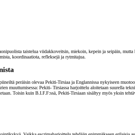
 monipuolista taistelua viidakkoveitsin, miekoin, kepein ja seipäin, mutta 
mista, koordinaatiota, refleksejä ja rytmitajua.
nista
piineiltä peräisin olevaa Pekiti-Tirsiaa ja Englannissa nykyiseen muoto
ien muuttumisessa: Pekiti- Tirsiassa harjoittelu aloitetaan suurella tekn
taan. Toisin kuin B.I.F.F:ssä, Pekiti-Tirsiaan sisältyy myös yksin tehtä
ointikykyä. Vaikka escrimaharjoittelu tehdään enimmäkseen erilaisia asei