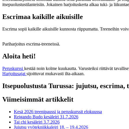
itsepuolustustilanteisiin. Jokainen harjoituskerta alkaa tuki- ja liikunta
Escrimaa kaikille aikuisille
Escrima sopii kaikille aikuisille kunnosta riippumatta. Treeneihin voiv
Pariharjoitus escrima-treeneissä.
Aloita heti!
Peruskurssi
kestää noin kolme kuukautta. Varusteiksi riittävät tavallise
Harjoitusajat
sijoittuvat mukavasti ilta-aikaan.
Itsepuolustusta Turussa: jujutsu, escrima, t
Viimeisimmät artikkelit
Kesä 2026 treenipaussi ja peruskurssit elokuussa
Reigando Budo kesäleiri 31.7.2026
Tai chi kesäleiri 3.7.2026
Jujutsu vyötekniikkaleiri 18. – 19.4.2026