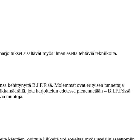
harjoitukset sisältävät myös ilman asetta tehtäviä tekniikoita.
onsa kehittynyttä B.I.F.F:ää. Molemmat ovat erityisen tunnettuja
iikkamäärällä, jota harjoittelun edetessä pienennetään – B.I.F.F:issä
viä muotoja.
ta käyttäen, opittuja liikkeitä voi soveltaa myös useisiin aseettomiin