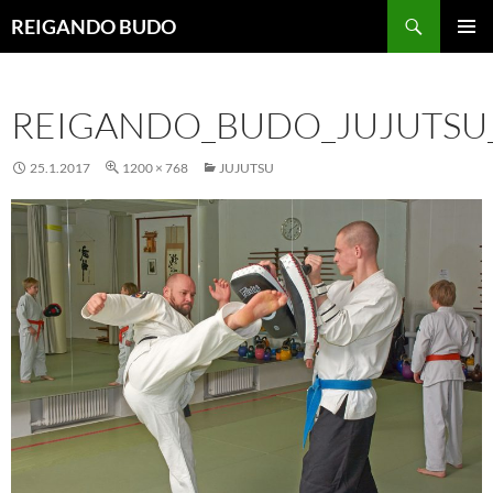
Siirry
Haku
REIGANDO BUDO
sisältöön
ENSISIJ
VALIKK
REIGANDO_BUDO_JUJUTSU
25.1.2017
1200 × 768
JUJUTSU