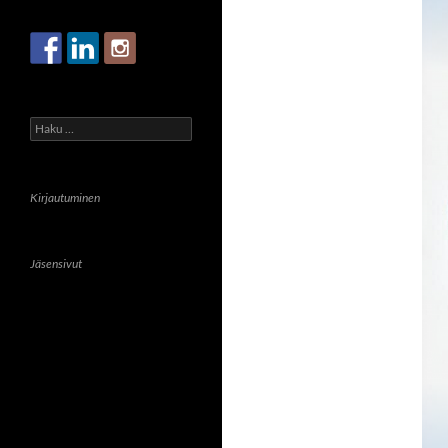
Haku:
Kirjautuminen
Jäsensivut