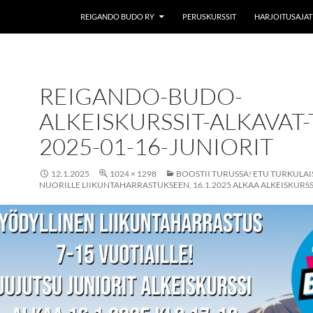
REIGANDO BUDO RY
PERUSKURSSIT
HARJOITUSAJAT
REIGANDO-BUDO-
ALKEISKURSSIT-ALKAVAT-
2025-01-16-JUNIORIT
12.1.2025
1024 × 1298
BOOSTII TURUSSA! ETU TURKULAI
NUORILLE LIIKUNTAHARRASTUKSEEN, 16.1.2025 ALKAA ALKEISKURSS