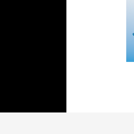
Voimanlähteenä WordPress