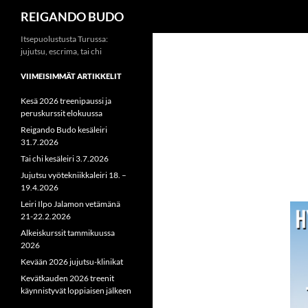
Haku
REIGANDO BUDO
Siirry
Itsepuolustusta Turussa:
jujutsu, escrima, tai chi
sisältöön
VIIMEISIMMÄT ARTIKKELIT
Kesä 2026 treenipaussi ja
peruskurssit elokuussa
Reigando Budo kesäleiri
31.7.2026
Tai chi kesäleiri 3.7.2026
Jujutsu vyötekniikkaleiri 18. –
19.4.2026
Leiri Ilpo Jalamon vetämänä
21-22.2.2026
Alkeiskurssit tammikuussa
2026
Kevään 2026 jujutsu-klinikat
Kevätkauden 2026 treenit
käynnistyvät loppiaisen jälkeen