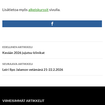
Lisätietoa myös
alkeiskurssit
sivulla.
Artikkelien
EDELLINEN ARTIKKELI
selaus
Kevään 2026 jujutsu-klinikat
SEURAAVA ARTIKKELI
Leiri Ilpo Jalamon vetämänä 21-22.2.2026
VIIMEISIMMÄT ARTIKKELIT