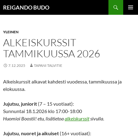
Siirry
Haku
REIGANDO BUDO
sisältöön
ENSISIJ
VALIKK
YLEINEN
ALKEISKURSSIT
TAMMIKUUSSA 2026
7.12.2025
TAPANI TALVITIE
Alkeiskurssit alkavat kahdesti vuodessa, tammikuussa ja
elokuussa.
Jujutsu, juniorit
(7 – 15 vuotiaat):
Sunnuntai 18.1.2026 klo 17:00-18:00
Huomioi Boostii! etu, lisätietoa
alkeiskurssit
sivulla.
Jujutsu, nuoret ja aikuiset
(16+ vuotiaat):