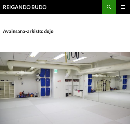
Siirry
Haku
REIGANDO BUDO
sisältöön
ENSISIJ
VALIKK
Avainsana-arkisto: dojo