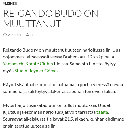
YLEINEN
REIGANDO BUDO ON
MUUTTANUT
2.9.2021
TL
Reigando Budo ry on muuttanut uuteen harjoitussaliin. Uusi
dojomme sijaitsee osoitteessa Brahenkatu 12 sisäpihalla
Yamamichi Karate Clubin
tiloissa. Samoista tiloista löytyy
myös
Studio Reynier Gómez.
Käynti sisäpihalle onnistuu painamalla portin vieressä olevaa
summeria ja sali löytyy alakerrasta punaisten ovien takaa.
Myös harjoitusaikatauluun on tullut muutoksia. Uudet
jujutsun ja escriman harjoitusajat voit tarkistaa
täältä
.
Seuraavat alkeiskurssit alkavat 21.9. alkaen, kunhan ehdimme
ensin asettua uuteen saliin.