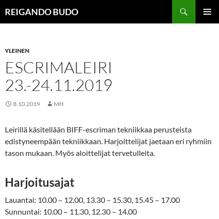
Siirry
Haku
REIGANDO BUDO
sisältöön
ENSISIJ
VALIKK
YLEINEN
ESCRIMALEIRI
23.-24.11.2019
8.10.2019
MH
Leirillä käsitellään BIFF-escriman tekniikkaa perusteista
edistyneempään tekniikkaan. Harjoittelijat jaetaan eri ryhmiin
tason mukaan. Myös aloittelijat tervetulleita.
Harjoitusajat
Lauantai: 10.00 – 12.00, 13.30 – 15.30, 15.45 – 17.00
Sunnuntai: 10.00 – 11.30, 12.30 – 14.00