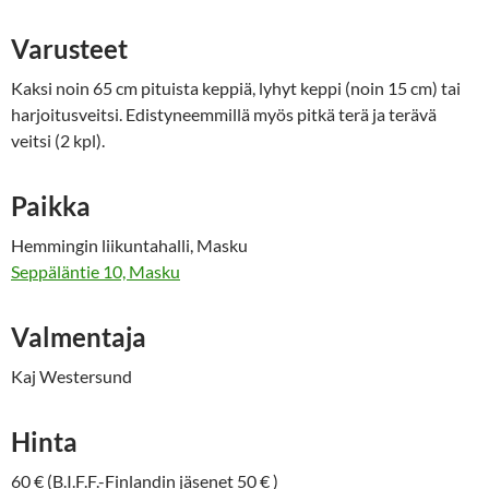
Varusteet
Kaksi noin 65 cm pituista keppiä, lyhyt keppi (noin 15 cm) tai
harjoitusveitsi. Edistyneemmillä myös pitkä terä ja terävä
veitsi (2 kpl).
Paikka
Hemmingin liikuntahalli, Masku
Seppäläntie 10, Masku
Valmentaja
Kaj Westersund
Hinta
60 € (B.I.F.F.-Finlandin jäsenet 50 € )