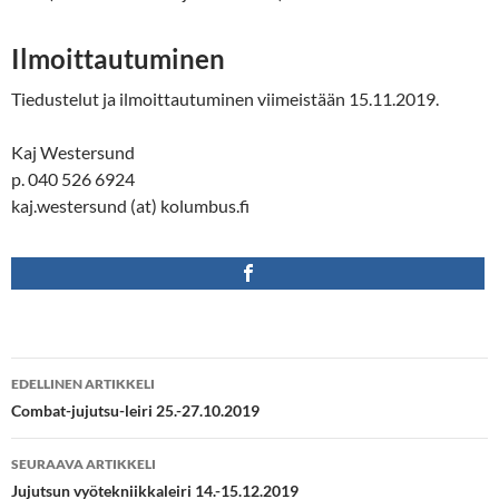
Ilmoittautuminen
Tiedustelut ja ilmoittautuminen viimeistään 15.11.2019.
Kaj Westersund
p. 040 526 6924
kaj.westersund (at) kolumbus.fi
Artikkelien
EDELLINEN ARTIKKELI
selaus
Combat-jujutsu-leiri 25.-27.10.2019
SEURAAVA ARTIKKELI
Jujutsun vyötekniikkaleiri 14.-15.12.2019