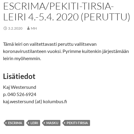
ESCRIMA/PEKITI-TIRSIA-
LEIRI 4.-5.4. 2020 (PERUTTU)
3.2.2020
MH
Tämä leiri on valitettavasti peruttu vallitsevan
koronavirustilanteen vuoksi. Pyrimme kuitenkin järjestämään
leirin myöhemmin.
Lisätiedot
Kaj Westersund
p. 040 526 6924
kaj.westersund (at) kolumbus.fi
ESCRIMA
LEIRI
MASKU
PEKITI-TIRSIA