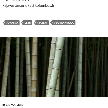
kaj.westersund (at) kolumbus.fi
JUJUTSU
LEIRI
MASKU
VYÖTEKNIIKKA
ESCRIMA
,
LEIRI