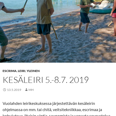
ESCRIMA
,
LEIRI
,
YLEINEN
KESÄLEIRI 5.-8.7. 2019
13.5.2019
MH
Vuolahden leirikeskuksessa järjestettävän kesäleirin
ohjelmassa on mm. tai chitä, veitsitekniikkaa, escrimaa ja
kobujutsua, iltaisin uintia, saunomista ja vapaata seurustelua.