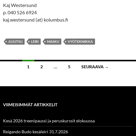
Kaj Westersund
p. 040 526 6924
kaj.westersund (at) kolumbus.fi
JUJUTSU
LEIRI
MASKU
VYÖTEKNIIKKA
Artikkelien
1
2
…
5
SEURAAVA →
selaus
VIIMEISIMMÄT ARTIKKELIT
Kesä 2026 treenipaussi ja peruskurssit elokuussa
Reigando Budo kesäleiri 31.7.2026