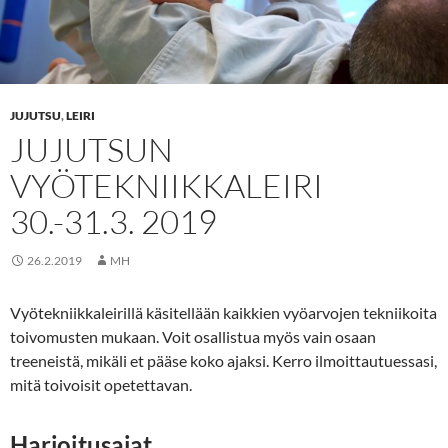
JUJUTSU
,
LEIRI
JUJUTSUN
VYÖTEKNIIKKALEIRI
30.-31.3. 2019
26.2.2019
MH
Vyötekniikkaleirillä käsitellään kaikkien vyöarvojen tekniikoita
toivomusten mukaan. Voit osallistua myös vain osaan
treeneistä, mikäli et pääse koko ajaksi. Kerro ilmoittautuessasi,
mitä toivoisit opetettavan.
Harjoitusajat