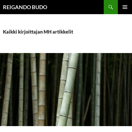
Siirry
Haku
REIGANDO BUDO
sisältöön
ENSISIJ
VALIKK
Kaikki kirjoittajan MH artikkelit