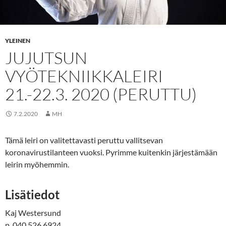
YLEINEN
JUJUTSUN
VYÖTEKNIIKKALEIRI
21.-22.3. 2020 (PERUTTU)
7.2.2020
MH
Tämä leiri on valitettavasti peruttu vallitsevan
koronavirustilanteen vuoksi. Pyrimme kuitenkin järjestämään
leirin myöhemmin.
Lisätiedot
Kaj Westersund
p. 040 526 6924