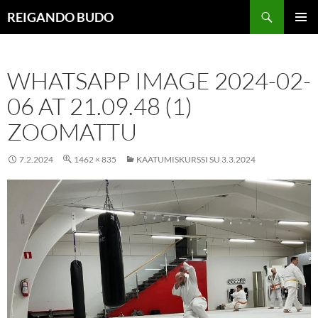
Siirry
Haku
REIGANDO BUDO
sisältöön
ENSISIJ
VALIKK
WHATSAPP IMAGE 2024-02-
06 AT 21.09.48 (1)
ZOOMATTU
7.2.2024
1462 × 835
KAATUMISKURSSI SU 3.3.2024