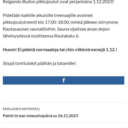
Reigando Budon pikkujoulut ovat perjantaina 1.12.2023!
Pidetään kaikille aikuisille treenaajille avoimet
pikkujoulutreenit klo 17.00-18.00, minkä jälkeen siirrymme
Rautasaunan saunatiloihin. Sauna sijaitsee aivan dojon
läheisyydessä osoitteessa Rautakatu 6.
Huom! Ei pidetä normaaleja tai chin viikkotreenejä 1.12.!
Siispä tonttulakit päähän ja tatamille!
Artikkelien
EDELLINEN ARTIKKELI
selaus
Pekiti tirsian intensiivipäivä su 26.11.2023