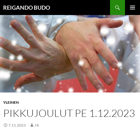
Siirry
Haku
REIGANDO BUDO
sisältöön
ENSISIJ
VALIKK
YLEINEN
PIKKUJOULUT PE 1.12.2023
7.11.2023
J K