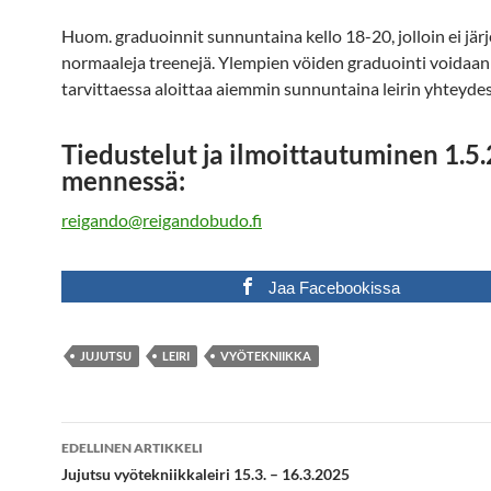
Huom. graduoinnit sunnuntaina kello 18-20, jolloin ei jär
normaaleja treenejä. Ylempien vöiden graduointi voidaan
tarvittaessa aloittaa aiemmin sunnuntaina leirin yhteydes
Tiedustelut ja ilmoittautuminen
1.5
mennessä:
reigando@reigandobudo.fi
Jaa Facebookissa
JUJUTSU
LEIRI
VYÖTEKNIIKKA
Artikkelien
EDELLINEN ARTIKKELI
selaus
Jujutsu vyötekniikkaleiri 15.3. – 16.3.2025