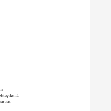
ta
 yhteydessä.
uuruus