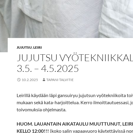
JUJUTSU
,
LEIRI
JUJUTSU VYÖTEKNIIKKAL
3.5. – 4.5.2025
10.2.2025
TAPANI TALVITIE
Leirillä käydään läpi gansuiryu jujutsun vyötekniikoita t
mukaan sekä kata-harjoittelua. Kerro ilmoittautuessasi, jo
toivomuksia ohjelmasta.
HUOM. LAUANTAIN AIKATAULU MUUTTUNUT, LEIRI
KELLO 12:00!!!
(koko salin vapaavuoro käytettävissä no