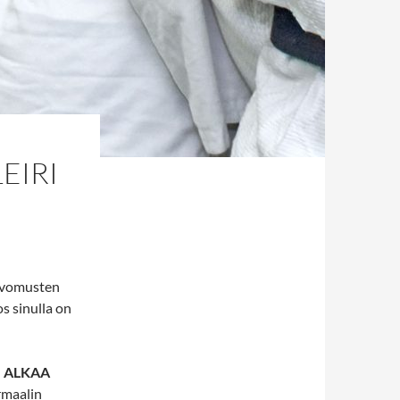
EIRI
oivomusten
s sinulla on
 ALKAA
rmaalin