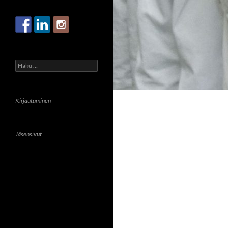
Haku:
Kirjautuminen
Jäsensivut