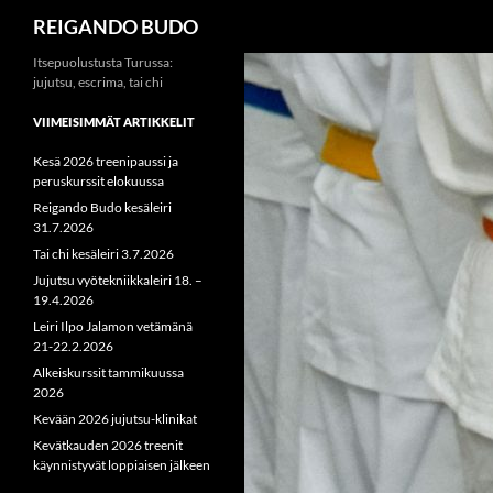
Haku
REIGANDO BUDO
Siirry
Itsepuolustusta Turussa:
jujutsu, escrima, tai chi
sisältöön
VIIMEISIMMÄT ARTIKKELIT
Kesä 2026 treenipaussi ja
peruskurssit elokuussa
Reigando Budo kesäleiri
31.7.2026
Tai chi kesäleiri 3.7.2026
Jujutsu vyötekniikkaleiri 18. –
19.4.2026
Leiri Ilpo Jalamon vetämänä
21-22.2.2026
Alkeiskurssit tammikuussa
2026
Kevään 2026 jujutsu-klinikat
Kevätkauden 2026 treenit
käynnistyvät loppiaisen jälkeen