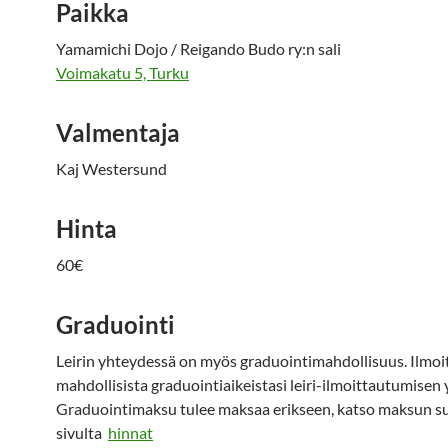
Paikka
Yamamichi Dojo / Reigando Budo ry:n sali
Voimakatu 5, Turku
Valmentaja
Kaj Westersund
Hinta
60€
Graduointi
Leirin yhteydessä on myös graduointimahdollisuus. Ilmoi
mahdollisista graduointiaikeistasi leiri-ilmoittautumisen
Graduointimaksu tulee maksaa erikseen, katso maksun s
sivulta
hinnat