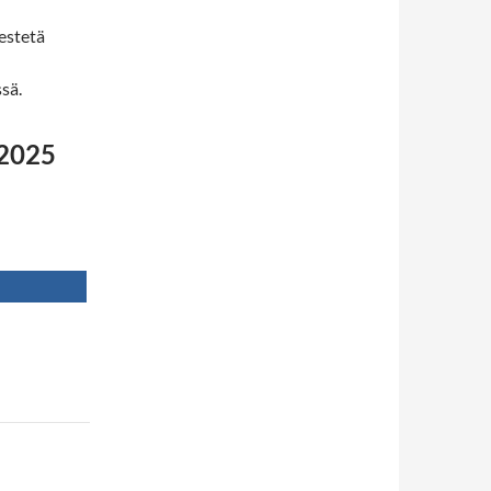
jestetä
sä.
.2025