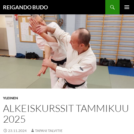
Siirry
Haku
REIGANDO BUDO
sisältöön
ENSISIJ
VALIKK
YLEINEN
ALKEISKURSSIT TAMMIKUU
2025
23.11.2024
TAPANI TALVITIE