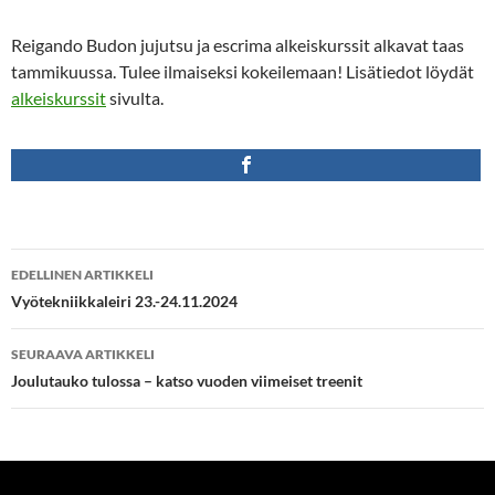
Reigando Budon jujutsu ja escrima alkeiskurssit alkavat taas
tammikuussa. Tulee ilmaiseksi kokeilemaan! Lisätiedot löydät
alkeiskurssit
sivulta.
Artikkelien
EDELLINEN ARTIKKELI
selaus
Vyötekniikkaleiri 23.-24.11.2024
SEURAAVA ARTIKKELI
Joulutauko tulossa – katso vuoden viimeiset treenit