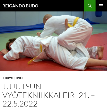
Siirry
Haku
REIGANDO BUDO
sisältöön
ENSISIJ
VALIKK
JUJUTSU
,
LEIRI
JUJUTSUN
VYÖTEKNIIKKALEIRI 21. –
22.5.2022