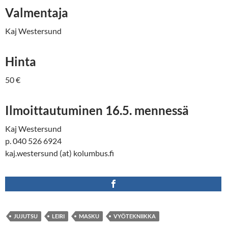
Valmentaja
Kaj Westersund
Hinta
50 €
Ilmoittautuminen
16.5. mennessä
Kaj Westersund
p. 040 526 6924
kaj.westersund (at) kolumbus.fi
JUJUTSU
LEIRI
MASKU
VYÖTEKNIIKKA