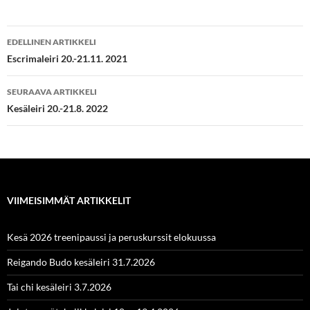
Artikkelien
EDELLINEN ARTIKKELI
selaus
Escrimaleiri 20.-21.11. 2021
SEURAAVA ARTIKKELI
Kesäleiri 20.-21.8. 2022
VIIMEISIMMÄT ARTIKKELIT
Kesä 2026 treenipaussi ja peruskurssit elokuussa
Reigando Budo kesäleiri 31.7.2026
Tai chi kesäleiri 3.7.2026