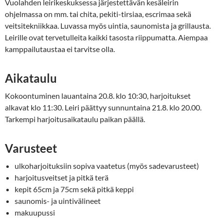
Vuolahden leirikeskuksessa järjestettävän kesäleirin
ohjelmassa on mm. tai chita, pekiti-tirsiaa, escrimaa sekä
veitsitekniikkaa. Luvassa myös uintia, saunomista ja grillausta.
Leirille ovat tervetulleita kaikki tasosta riippumatta. Aiempaa
kamppailutaustaa ei tarvitse olla.
Aikataulu
Kokoontuminen lauantaina 20.8. klo 10:30, harjoitukset
alkavat klo 11:30. Leiri päättyy sunnuntaina 21.8. klo 20.00.
Tarkempi harjoitusaikataulu paikan päällä.
Varusteet
ulkoharjoituksiin sopiva vaatetus (myös sadevarusteet)
harjoitusveitset ja pitkä terä
kepit 65cm ja 75cm sekä pitkä keppi
saunomis- ja uintivälineet
makuupussi