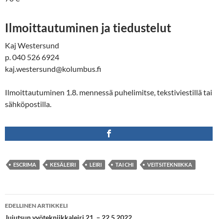
Ilmoittautuminen ja tiedustelut
Kaj Westersund
p. 040 526 6924
kaj.westersund@kolumbus.fi
Ilmoittautuminen 1.8. mennessä puhelimitse, tekstiviestillä tai
sähköpostilla.
ESCRIMA
KESÄLEIRI
LEIRI
TAI CHI
VEITSITEKNIIKKA
Artikkelien
EDELLINEN ARTIKKELI
Jujutsun vyötekniikkaleiri 21. – 22.5.2022