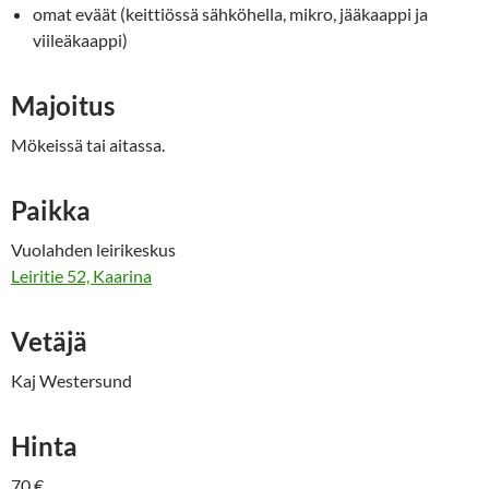
omat eväät (keittiössä sähköhella, mikro, jääkaappi ja
viileäkaappi)
Majoitus
Mökeissä tai aitassa.
Paikka
Vuolahden leirikeskus
Leiritie 52, Kaarina
Vetäjä
Kaj Westersund
Hinta
70 €