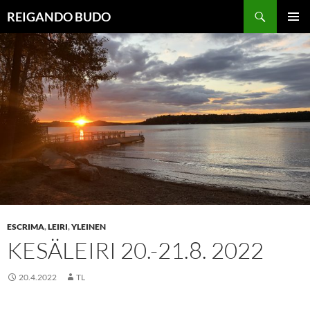
Siirry
Haku
REIGANDO BUDO
sisältöön
ENSISIJ
VALIKK
ESCRIMA
,
LEIRI
,
YLEINEN
KESÄLEIRI 20.-21.8. 2022
20.4.2022
TL