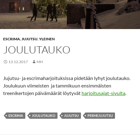
ESCRIMA
,
JUJUTSU
,
YLEINEN
JOULUTAUKO
13.12.2017
MH
Jujutsu- ja escrimaharjoituksissa pidetään lyhyt joulutauko.
Joulukuun viimeisten ja tammikuun ensimmäisten
treenikertojen päivämäärät löytyvät
harjoitusajat-sivulta
.
ESCRIMA
JOULUTAUKO
JUJUTSU
PERHEJUJUTSU