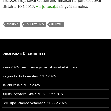
15.12.2016, ja kevätkauden ensimmäiset harjoitukset ovat
tiistaina 10.1.2017.
Harjoitusajat
säilyvät samoina.
ESCRIMA
JOULUTAUKO
JUJUTSU
VIIMEISIMMÄT ARTIKKELIT
Kesä 2026 treenipaussi ja peruskurssit elokuussa
Reigando Budo kesäleiri 31.7.2026
Tai chi kesäleiri 3.7.2026
Jujutsu vyötekniikkaleiri 18. – 19.4.2026
Leiri Ilpo Jalamon vetämänä 21-22.2.2026