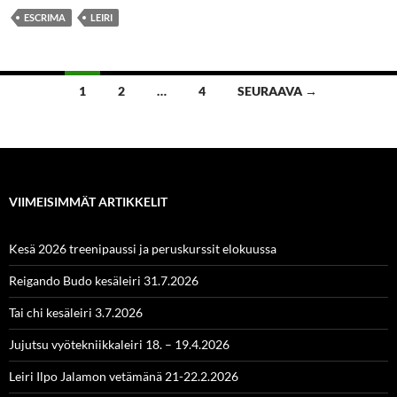
ESCRIMA
LEIRI
Artikkelien
1
2
…
4
SEURAAVA →
selaus
VIIMEISIMMÄT ARTIKKELIT
Kesä 2026 treenipaussi ja peruskurssit elokuussa
Reigando Budo kesäleiri 31.7.2026
Tai chi kesäleiri 3.7.2026
Jujutsu vyötekniikkaleiri 18. – 19.4.2026
Leiri Ilpo Jalamon vetämänä 21-22.2.2026