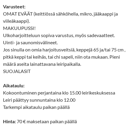
Varusteet:
OMAT EVÄÄT (keittiössä sähköhella, mikro, jääkaappi ja
viileäkaappi).
MAKUUPUSSI!
Ulkoharjoitteluun sopiva varustus, myös sadevaatteet.
Uinti- ja saunomisvälineet.
Jos sinulla on omia harjoitusveitsiä, keppejä 65 ja/tai 75 cm ,
pitkä keppi tai keihäs, tai chi sapeli, niin ota mukaan. Pieni
määrä aseita lainattavana leiripaikalla.
SUOJALASIT
Aikataulu:
Kokoontuminen perjantaina klo 15.00 leirikeskuksessa
Leiri päättyy sunnuntaina klo 12.00
Tarkempi aikataulu paikan päällä
Hinta:
70 € maksetaan paikan päällä