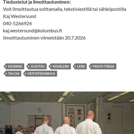
Tiedustelut ja ilmoittautuminen:
Voit ilmoittautua soittamalla, tekstiviestillä tai sähköpostilla
Kaj Westersund
040-5266924
kaj.westersund@kolumbus.fi
Ilmoittautuminen viimeistään 20.7.2026
ESCRIMA
JUJUTSU
KESÄLEIRI
LEIRI
PEKITI-TIRSIA
TAI CHI
VEITSITEKNIIKKA