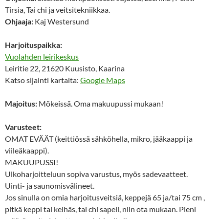
Tirsia, Tai chi ja veitsitekniikkaa.
Ohjaaja:
Kaj Westersund
Harjoituspaikka:
Vuolahden leirikeskus
Leiritie 22, 21620 Kuusisto, Kaarina
Katso sijainti kartalta:
Google Maps
Majoitus:
Mökeissä. Oma makuupussi mukaan!
Varusteet:
OMAT EVÄÄT (keittiössä sähköhella, mikro, jääkaappi ja
viileäkaappi).
MAKUUPUSSI!
Ulkoharjoitteluun sopiva varustus, myös sadevaatteet.
Uinti- ja saunomisvälineet.
Jos sinulla on omia harjoitusveitsiä, keppejä 65 ja/tai 75 cm ,
pitkä keppi tai keihäs, tai chi sapeli, niin ota mukaan. Pieni