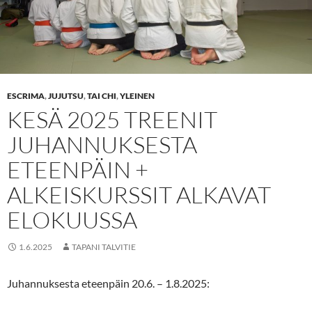
ESCRIMA
,
JUJUTSU
,
TAI CHI
,
YLEINEN
KESÄ 2025 TREENIT
JUHANNUKSESTA
ETEENPÄIN +
ALKEISKURSSIT ALKAVAT
ELOKUUSSA
1.6.2025
TAPANI TALVITIE
Juhannuksesta eteenpäin 20.6. – 1.8.2025: