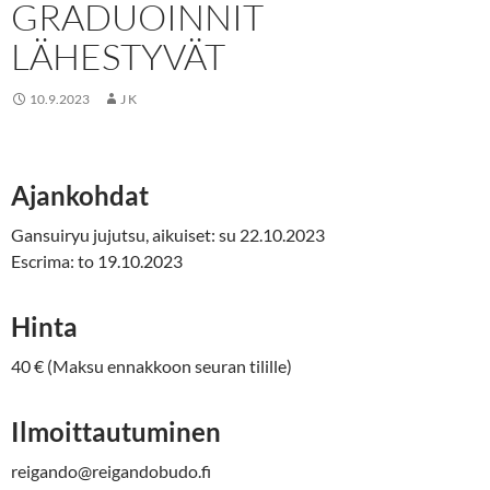
GRADUOINNIT
LÄHESTYVÄT
10.9.2023
J K
Ajankohdat
Gansuiryu jujutsu, aikuiset: su 22.10.2023
Escrima: to 19.10.2023
Hinta
40 € (Maksu ennakkoon seuran tilille)
Ilmoittautuminen
reigando@reigandobudo.fi