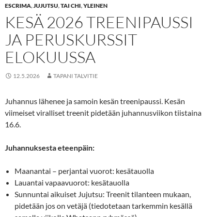
ESCRIMA
,
JUJUTSU
,
TAI CHI
,
YLEINEN
KESÄ 2026 TREENIPAUSSI
JA PERUSKURSSIT
ELOKUUSSA
12.5.2026
TAPANI TALVITIE
Juhannus lähenee ja samoin kesän treenipaussi. Kesän
viimeiset viralliset treenit pidetään juhannusviikon tiistaina
16.6.
Juhannuksesta eteenpäin:
Maanantai – perjantai vuorot: kesätauolla
Lauantai vapaavuorot: kesätauolla
Sunnuntai aikuiset Jujutsu: Treenit tilanteen mukaan,
pidetään jos on vetäjä (tiedotetaan tarkemmin kesällä