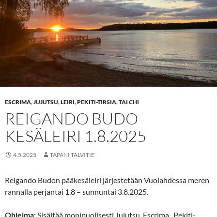
ESCRIMA
,
JUJUTSU
,
LEIRI
,
PEKITI-TIRSIA
,
TAI CHI
REIGANDO BUDO
KESÄLEIRI 1.8.2025
4.5.2025
TAPANI TALVITIE
Reigando Budon pääkesäleiri järjestetään Vuolahdessa meren
rannalla perjantai 1.8 – sunnuntai 3.8.2025.
Ohjelma:
Sisältää monipuolisesti Jujutsu, Escrima , Pekiti-