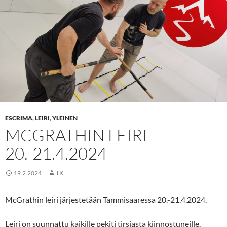
ESCRIMA
,
LEIRI
,
YLEINEN
MCGRATHIN LEIRI
20.-21.4.2024
19.2.2024
J K
McGrathin leiri järjestetään Tammisaaressa 20.-21.4.2024.
Leiri on suunnattu kaikille pekiti tirsiasta kiinnostuneille.