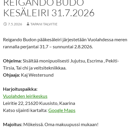
REIGANDO BUDO
KESÄLEIRI 31.7.2026
7.5.2026
TAPANI TALVITIE
Reigando Budon pääkesäleiri järjestetään Vuolahdessa meren
rannalla perjantai 31.7 – sunnuntai 2.8.2026.
Ohjelma:
Sisältää monipuolisesti Jujutsu, Escrima , Pekiti-
Tirsia, Tai chi ja veitsitekniikkaa.
Ohjaaja:
Kaj Westersund
Harjoituspaikka:
Vuolahden leirikeskus
Leiritie 22, 21620 Kuusisto, Kaarina
Katso sijainti kartalta:
Google Maps
Majoitus:
Mökeissä. Oma makuupussi mukaan!