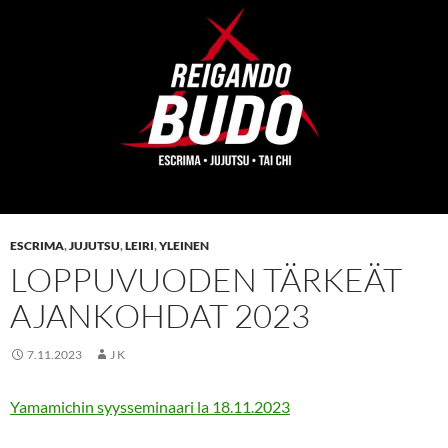
ESCRIMA
,
JUJUTSU
,
LEIRI
,
YLEINEN
LOPPUVUODEN TÄRKEÄT
AJANKOHDAT 2023
7.11.2023
J K
Yamamichin syysseminaari la 18.11.2023