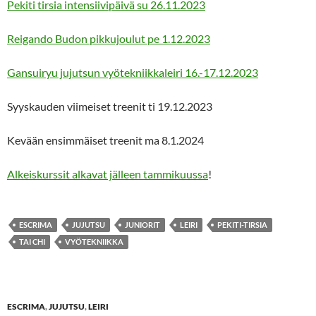
Pekiti tirsia intensiivipäivä su 26.11.2023
Reigando Budon pikkujoulut pe 1.12.2023
Gansuiryu jujutsun vyötekniikkaleiri 16.-17.12.2023
Syyskauden viimeiset treenit ti 19.12.2023
Kevään ensimmäiset treenit ma 8.1.2024
Alkeiskurssit alkavat jälleen tammikuussa
!
ESCRIMA
JUJUTSU
JUNIORIT
LEIRI
PEKITI-TIRSIA
TAI CHI
VYÖTEKNIIKKA
ESCRIMA
,
JUJUTSU
,
LEIRI