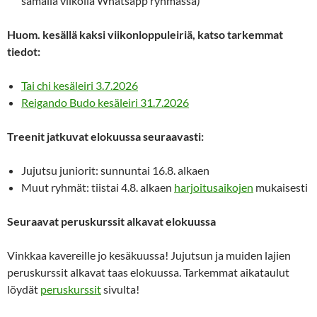
samalla viikolla Whatsapp ryhmässä)
Huom. kesällä kaksi viikonloppuleiriä, katso tarkemmat
tiedot:
Tai chi kesäleiri 3.7.2026
Reigando Budo kesäleiri 31.7.2026
Treenit jatkuvat elokuussa seuraavasti:
Jujutsu juniorit: sunnuntai 16.8. alkaen
Muut ryhmät: tiistai 4.8. alkaen
harjoitusaikojen
mukaisesti
Seuraavat peruskurssit alkavat elokuussa
Vinkkaa kavereille jo kesäkuussa! Jujutsun ja muiden lajien
peruskurssit alkavat taas elokuussa. Tarkemmat aikataulut
löydät
peruskurssit
sivulta!