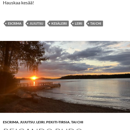
Hauskaa kesää!
ESCRIMA
JUJUTSU
KESÄLEIRI
LEIRI
TAI CHI
ESCRIMA
,
JUJUTSU
,
LEIRI
,
PEKITI-TIRSIA
,
TAI CHI