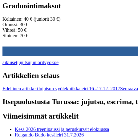
Graduointimaksut
Keltainen: 40 € (juniorit 30 €)
Oranssi: 30 €
Vihreä: 50 €
Sininen: 70 €
aikuiset
jujutsu
juniorit
vyökoe
Artikkelien selaus
Edellinen artikkeli
Jujutsun vyötekniikkaleiri 16.-17.12. 2017
Seuraava 
Itsepuolustusta Turussa: jujutsu, escrima, t
Viimeisimmät artikkelit
Kesä 2026 treenipaussi ja peruskurssit elokuussa
Reigando Budo kesäleiri 31.7.2026