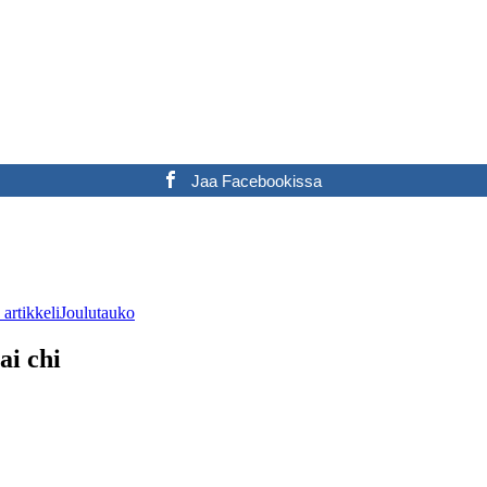
Jaa Facebookissa
artikkeli
Joulutauko
ai chi