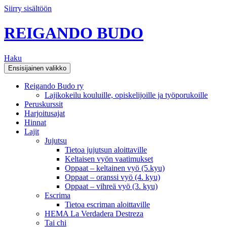
Siirry sisältöön
REIGANDO BUDO
Haku
Ensisijainen valikko
Reigando Budo ry
Lajikokeilu kouluille, opiskelijoille ja työporukoille
Peruskurssit
Harjoitusajat
Hinnat
Lajit
Jujutsu
Tietoa jujutsun aloittaville
Keltaisen vyön vaatimukset
Oppaat – keltainen vyö (5.kyu)
Oppaat – oranssi vyö (4. kyu)
Oppaat – vihreä vyö (3. kyu)
Escrima
Tietoa escriman aloittaville
HEMA La Verdadera Destreza
Tai chi