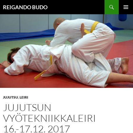
Siirry
Haku
REIGANDO BUDO
sisältöön
ENSISIJ
VALIKK
JUJUTSU
,
LEIRI
JUJUTSUN
VYÖTEKNIIKKALEIRI
16.-17.12. 2017