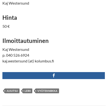
Kaj Westersund
Hinta
50 €
Ilmoittautuminen
Kaj Westersund
p. 040 526 6924
kaj.westersund (at) kolumbus.fi
JUJUTSU
LEIRI
VYÖTEKNIIKKA