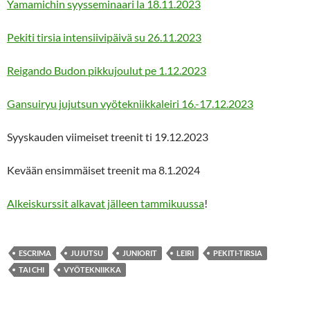
Yamamichin syysseminaari la 18.11.2023
Pekiti tirsia intensiivipäivä su 26.11.2023
Reigando Budon pikkujoulut pe 1.12.2023
Gansuiryu jujutsun vyötekniikkaleiri 16.-17.12.2023
Syyskauden viimeiset treenit ti 19.12.2023
Kevään ensimmäiset treenit ma 8.1.2024
Alkeiskurssit alkavat jälleen tammikuussa
!
ESCRIMA
JUJUTSU
JUNIORIT
LEIRI
PEKITI-TIRSIA
TAI CHI
VYÖTEKNIIKKA