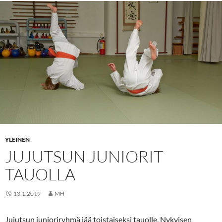
YLEINEN
JUJUTSUN JUNIORIT
TAUOLLA
13.1.2019
MH
Jujutsun junioriryhmä jää toistaiseksi tauolle. Nykyisen