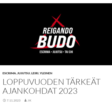
ESCRIMA
,
JUJUTSU
,
LEIRI
,
YLEINEN
LOPPUVUODEN TÄRKEÄT
AJANKOHDAT 2023
7.11.2023
J K