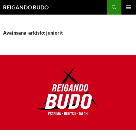
Siirry
Haku
REIGANDO BUDO
sisältöön
ENSISIJ
VALIKK
Avainsana-arkisto: juniorit