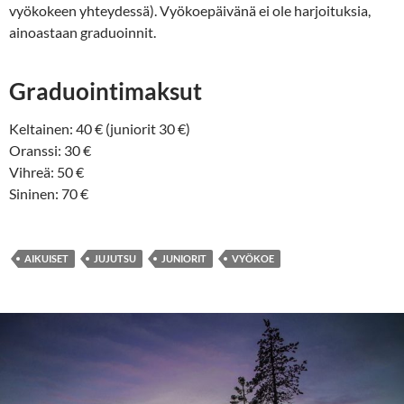
vyökokeen yhteydessä). Vyökoepäivänä ei ole harjoituksia,
ainoastaan graduoinnit.
Graduointimaksut
Keltainen: 40 € (juniorit 30 €)
Oranssi: 30 €
Vihreä: 50 €
Sininen: 70 €
AIKUISET
JUJUTSU
JUNIORIT
VYÖKOE