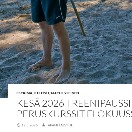
ESCRIMA
,
JUJUTSU
,
TAI CHI
,
YLEINEN
KESÄ 2026 TREENIPAUSSI
PERUSKURSSIT ELOKUUS
12.5.2026
TAPANI TALVITIE