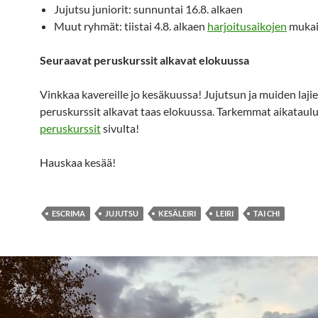
Jujutsu juniorit: sunnuntai 16.8. alkaen
Muut ryhmät: tiistai 4.8. alkaen
harjoitusaikojen
mukai
Seuraavat peruskurssit alkavat elokuussa
Vinkkaa kavereille jo kesäkuussa! Jujutsun ja muiden laji
peruskurssit alkavat taas elokuussa. Tarkemmat aikataulu
peruskurssit
sivulta!
Hauskaa kesää!
ESCRIMA
JUJUTSU
KESÄLEIRI
LEIRI
TAI CHI