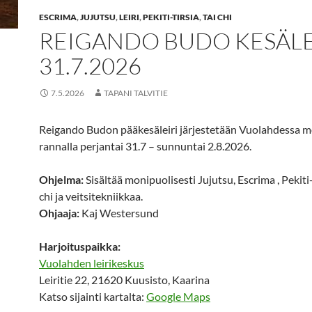
ESCRIMA
,
JUJUTSU
,
LEIRI
,
PEKITI-TIRSIA
,
TAI CHI
REIGANDO BUDO KESÄLE
31.7.2026
7.5.2026
TAPANI TALVITIE
Reigando Budon pääkesäleiri järjestetään Vuolahdessa 
rannalla perjantai 31.7 – sunnuntai 2.8.2026.
Ohjelma:
Sisältää monipuolisesti Jujutsu, Escrima , Pekiti-
chi ja veitsitekniikkaa.
Ohjaaja:
Kaj Westersund
Harjoituspaikka:
Vuolahden leirikeskus
Leiritie 22, 21620 Kuusisto, Kaarina
Katso sijainti kartalta:
Google Maps