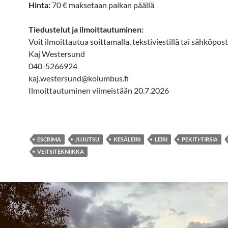
Hinta:
70 € maksetaan paikan päällä
Tiedustelut ja ilmoittautuminen:
Voit ilmoittautua soittamalla, tekstiviestillä tai sähköpost
Kaj Westersund
040-5266924
kaj.westersund@kolumbus.fi
Ilmoittautuminen viimeistään 20.7.2026
ESCRIMA
JUJUTSU
KESÄLEIRI
LEIRI
PEKITI-TIRSIA
VEITSITEKNIIKKA