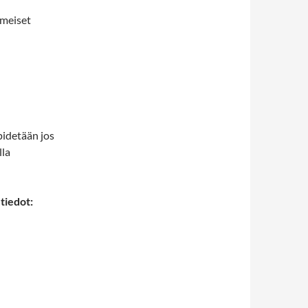
imeiset
pidetään jos
lla
tiedot: