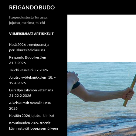
Haku
REIGANDO BUDO
Siirry
Itsepuolustusta Turussa:
jujutsu, escrima, tai chi
sisältöön
VIIMEISIMMÄT ARTIKKELIT
Kesä 2026 treenipaussi ja
peruskurssit elokuussa
Reigando Budo kesäleiri
31.7.2026
Tai chi kesäleiri 3.7.2026
Jujutsu vyötekniikkaleiri 18. –
19.4.2026
Leiri Ilpo Jalamon vetämänä
21-22.2.2026
Alkeiskurssit tammikuussa
2026
Kevään 2026 jujutsu-klinikat
Kevätkauden 2026 treenit
käynnistyvät loppiaisen jälkeen