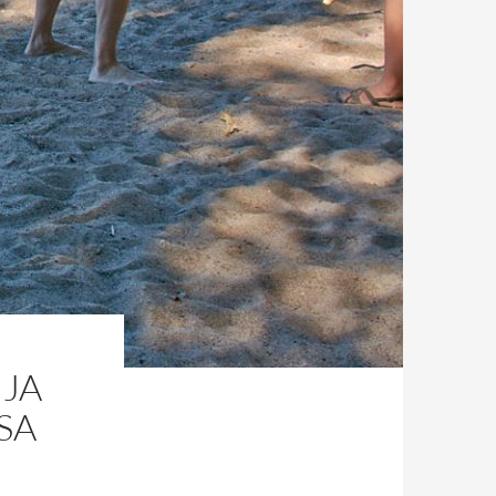
 JA
SA