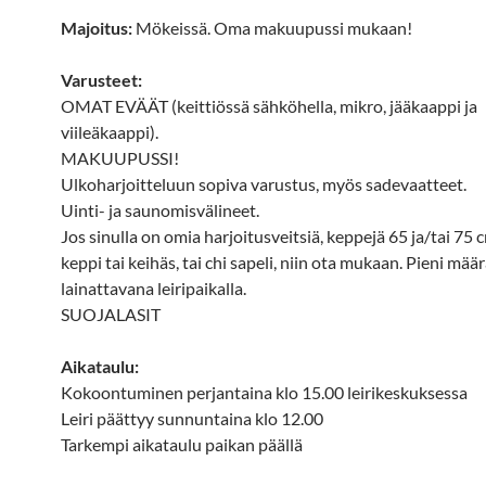
Majoitus:
Mökeissä. Oma makuupussi mukaan!
Varusteet:
OMAT EVÄÄT (keittiössä sähköhella, mikro, jääkaappi ja
viileäkaappi).
MAKUUPUSSI!
Ulkoharjoitteluun sopiva varustus, myös sadevaatteet.
Uinti- ja saunomisvälineet.
Jos sinulla on omia harjoitusveitsiä, keppejä 65 ja/tai 75 c
keppi tai keihäs, tai chi sapeli, niin ota mukaan. Pieni määr
lainattavana leiripaikalla.
SUOJALASIT
Aikataulu:
Kokoontuminen perjantaina klo 15.00 leirikeskuksessa
Leiri päättyy sunnuntaina klo 12.00
Tarkempi aikataulu paikan päällä