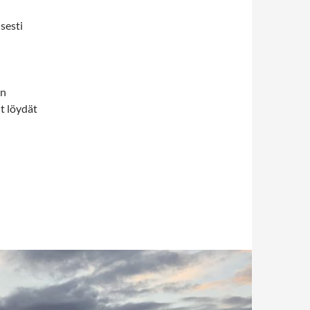
sesti
en
t löydät