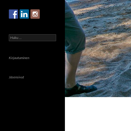
Haku:
Kirjautuminen
Jäsensivut