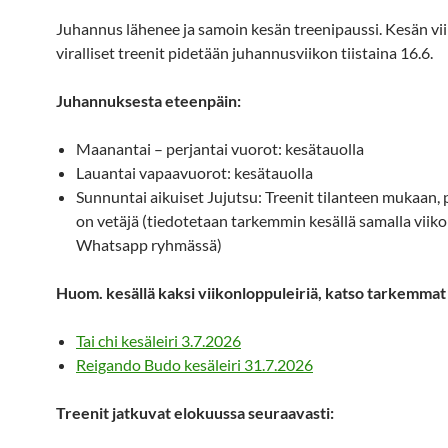
Juhannus lähenee ja samoin kesän treenipaussi. Kesän vi
viralliset treenit pidetään juhannusviikon tiistaina 16.6.
Juhannuksesta eteenpäin:
Maanantai – perjantai vuorot: kesätauolla
Lauantai vapaavuorot: kesätauolla
Sunnuntai aikuiset Jujutsu: Treenit tilanteen mukaan, 
on vetäjä (tiedotetaan tarkemmin kesällä samalla viiko
Whatsapp ryhmässä)
Huom. kesällä kaksi viikonloppuleiriä, katso tarkemmat 
Tai chi kesäleiri 3.7.2026
Reigando Budo kesäleiri 31.7.2026
Treenit jatkuvat elokuussa seuraavasti: