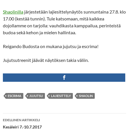
Shaolinilla
järjestetään lajiesittelynäytös sunnuntaina 27.8. klo
17.00 (kestää tunnin). Tule katsomaan, mitä kaikkea
dojollamme on tarjolla: vauhdikasta kamppailua, perinteistä
budoa sekä kehon ja mielen hallintaa.
Reigando Budosta on mukana jujutsu ja escrima!
Jujutsutreenit jäävät näytöksen takia väliin.
ESCRIMA
JUJUTSU
LAJIESITTELY
SHAOLIN
Artikkelien
EDELLINEN ARTIKKELI
selaus
Kesäleiri 7.-10.7.2017