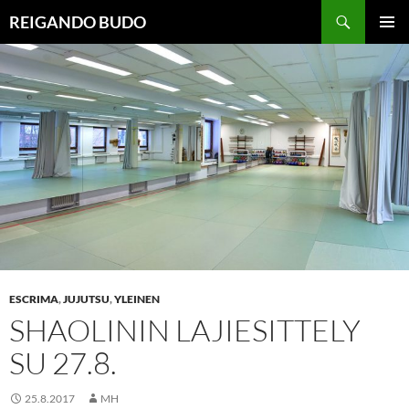
Siirry
Haku
REIGANDO BUDO
sisältöön
ENSISIJ
VALIKK
ESCRIMA
,
JUJUTSU
,
YLEINEN
SHAOLININ LAJIESITTELY
SU 27.8.
25.8.2017
MH