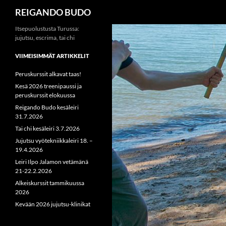
Haku
REIGANDO BUDO
Siirry
Itsepuolustusta Turussa:
jujutsu, escrima, tai chi
sisältöön
VIIMEISIMMÄT ARTIKKELIT
Peruskurssit alkavat taas!
Kesä 2026 treenipaussi ja
peruskurssit elokuussa
Reigando Budo kesäleiri
31.7.2026
Tai chi kesäleiri 3.7.2026
Jujutsu vyötekniikkaleiri 18. –
19.4.2026
Leiri Ilpo Jalamon vetämänä
21-22.2.2026
Alkeiskurssit tammikuussa
2026
Kevään 2026 jujutsu-klinikat