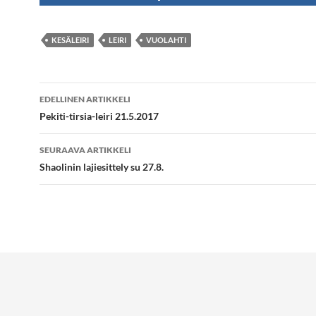
KESÄLEIRI
LEIRI
VUOLAHTI
Artikkelien
EDELLINEN ARTIKKELI
selaus
Pekiti-tirsia-leiri 21.5.2017
SEURAAVA ARTIKKELI
Shaolinin lajiesittely su 27.8.