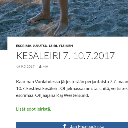
ESCRIMA
,
JUJUTSU
,
LEIRI
,
YLEINEN
KESÄLEIRI 7.-10.7.2017
9.5.2017
MH
Kaarinan Vuolahdessa järjestetään perjantaista 7.7. maa
10.7. kestävä kesäleiri. Ohjelmassa mm. tai chitä, veitsitek
escrimaa. Ohjaajana Kaj Westersund.
Lisätiedot leiristä.
Jaa Facebookissa