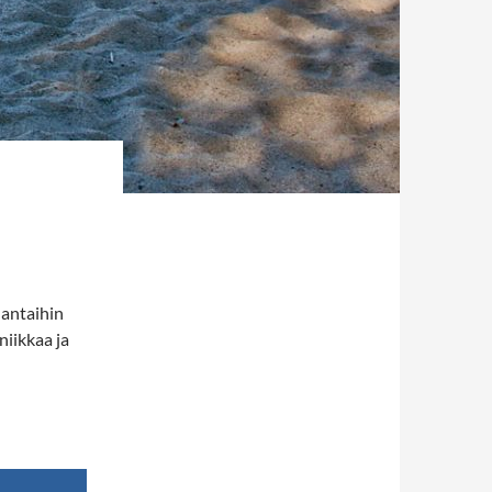
nantaihin
niikkaa ja