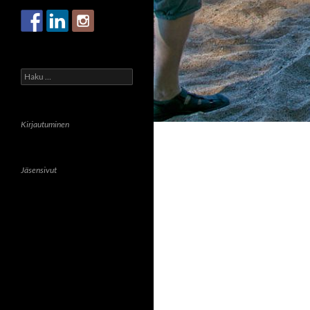
Haku:
Kirjautuminen
Jäsensivut